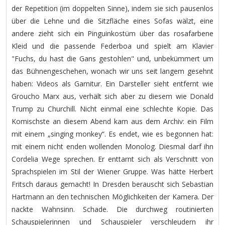
der Repetition (im doppelten Sinne), indem sie sich pausenlos
über die Lehne und die Sitzfläche eines Sofas wälzt, eine
andere zieht sich ein Pinguinkostüm über das rosafarbene
Kleid und die passende Federboa und spielt am Klavier
"Fuchs, du hast die Gans gestohlen" und, unbekümmert um
das Bühnengeschehen, wonach wir uns seit langem gesehnt
haben: Videos als Garnitur. Ein Darsteller sieht entfernt wie
Groucho Marx aus, verhält sich aber zu diesem wie Donald
Trump zu Churchill. Nicht einmal eine schlechte Kopie. Das
Komischste an diesem Abend kam aus dem Archiv: ein Film
mit einem „singing monkey“. Es endet, wie es begonnen hat:
mit einem nicht enden wollenden Monolog. Diesmal darf ihn
Cordelia Wege sprechen. Er enttarnt sich als Verschnitt von
Sprachspielen im Stil der Wiener Gruppe. Was hätte Herbert
Fritsch daraus gemacht! In Dresden berauscht sich Sebastian
Hartmann an den technischen Möglichkeiten der Kamera. Der
nackte Wahnsinn. Schade. Die durchweg routinierten
Schauspielerinnen und Schauspieler verschleudern ihr