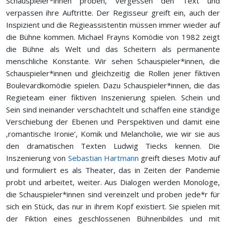
Schauspieler*innen proben, vergessen den Text und
verpassen ihre Auftritte. Der Regisseur greift ein, auch der
Inspizient und die Regieassistentin müssen immer wieder auf
die Bühne kommen. Michael Frayns Komödie von 1982 zeigt
die Bühne als Welt und das Scheitern als permanente
menschliche Konstante. Wir sehen Schauspieler*innen, die
Schauspieler*innen und gleichzeitig die Rollen jener fiktiven
Boulevardkomödie spielen. Dazu Schau­spieler*innen, die das
Regieteam einer fiktiven Inszenierung spielen. Schein und
Sein sind ineinander verschachtelt und schaffen eine ständige
Verschiebung der Ebenen und Perspektiven und damit eine
‚romantische Ironie‘, Komik und Melancholie, wie wir sie aus
den dramatischen Texten Ludwig Tiecks kennen. Die
Inszenierung von
Sebastian Hartmann
greift dieses Motiv auf
und formuliert es als Theater, das in Zeiten der Pandemie
probt und arbeitet, weiter. Aus Dialogen werden Monologe,
die Schauspieler*innen sind vereinzelt und proben jede*r für
sich ein Stück, das nur in ihrem Kopf existiert. Sie spielen mit
der Fiktion eines geschlossenen Bühnenbildes und mit