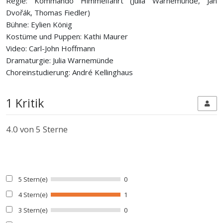
Regie: Kommando Himmelfahrt (Julia Warnemünde, Jan
Dvořák, Thomas Fiedler)
Bühne: Eylien König
Kostüme und Puppen: Kathi Maurer
Video: Carl-John Hoffmann
Dramaturgie: Julia Warnemünde
Choreinstudierung: André Kellinghaus
1 Kritik
4.0
von 5 Sterne
5 Stern(e)
0
4 Stern(e)
1
3 Stern(e)
0