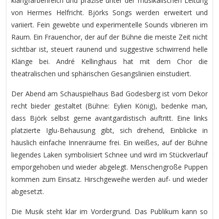
klangfarbenreich und präzise unter der musikalischen Leitung
von Hermes Helfricht. Björks Songs werden erweitert und
variiert. Fein gewebte und experimentelle Sounds vibrieren im
Raum. Ein Frauenchor, der auf der Bühne die meiste Zeit nicht
sichtbar ist, steuert raunend und suggestive schwirrend helle
Klänge bei. André Kellinghaus hat mit dem Chor die
theatralischen und sphärischen Gesangslinien einstudiert.
Der Abend am Schauspielhaus Bad Godesberg ist vom Dekor
recht bieder gestaltet (Bühne: Eylien König), bedenke man,
dass Björk selbst gerne avantgardistisch auftritt. Eine links
platzierte Iglu-Behausung gibt, sich drehend, Einblicke in
häuslich einfache Innenräume frei. Ein weißes, auf der Bühne
liegendes Laken symbolisiert Schnee und wird im Stückverlauf
emporgehoben und wieder abgelegt. Menschengroße Puppen
kommen zum Einsatz. Hirschgeweihe werden auf- und wieder
abgesetzt.
Die Musik steht klar im Vordergrund. Das Publikum kann so