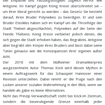
viel Empathie und Fassungslosigkeit zugleich hervor wie
Antigone. Im Kampf gegen König Kreon überschreitet sie –
um ihrer Moral gerecht zu werden – das Gesetz: Sie besteht
darauf, ihren Bruder Polyneikes zu beerdigen. Er und sein
Bruder Eteokles haben sich im Kampf um die Thronfolge der
Stadt Theben abgeschlachtet, Polyneikes auf der Seite der
Feinde Thebens. König Kreon verbietet jedoch denen, die
sich gegen die Stadt erhoben haben, das Begräbnis. Antigone
aber begräbt den Körper ihres Bruders und lässt dabei seine
Taten genauso wie die Konsequenzen ihrer eigenen außer
Acht.
Der 2018 mit dem Mülheimer Dramatikerpreis
ausgezeichnete Autor Thomas Köck wird diesen Mythos in
einem Auftragswerk für das Schauspiel Hannover einer
Revision unterziehen. Dabei nimmt er die Frage nach den
Lücken unserer sozialen Wahrnehmung in den Blick, wenn wir
handeln als gäbe es keine Alternativen.
Nicht das Prinzip Verwandtschaft steht bei Köck im Zentrum,
sondern die beunruhigende Grenze innerhalb jeder