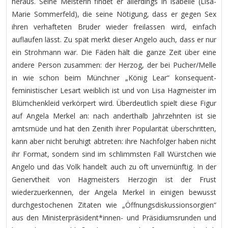
heraus. Seine Meisterin findet er allerdings in Isabelle (Lisa-
Marie Sommerfeld), die seine Nötigung, dass er gegen Sex
ihren verhafteten Bruder wieder freilassen wird, einfach
auflaufen lässt. Zu spät merkt dieser Angelo auch, dass er nur
ein Strohmann war. Die Fäden hält die ganze Zeit über eine
andere Person zusammen: der Herzog, der bei Pucher/Melle
in wie schon beim Münchner „König Lear“ konsequent-
feministischer Lesart weiblich ist und von Lisa Hagmeister im
Blümchenkleid verkörpert wird. Überdeutlich spielt diese Figur
auf Angela Merkel an: nach anderthalb Jahrzehnten ist sie
amtsmüde und hat den Zenith ihrer Popularität überschritten,
kann aber nicht beruhigt abtreten: ihre Nachfolger haben nicht
ihr Format, sondern sind im schlimmsten Fall Würstchen wie
Angelo und das Volk handelt auch zu oft unvernünftig. In der
Genervtheit von Hagmeisters Herzogin ist der Frust
wiederzuerkennen, der Angela Merkel in einigen bewusst
durchgestochenen Zitaten wie „Öffnungsdiskussionsorgien“
aus den Ministerpräsident*innen- und Präsidiumsrunden und