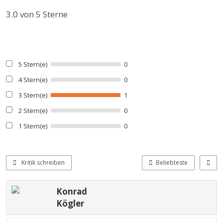
3.0
von 5 Sterne
5 Stern(e)
0
4 Stern(e)
0
3 Stern(e)
1
2 Stern(e)
0
1 Stern(e)
0
Kritik schreiben
Beliebteste
Konrad
Kögler