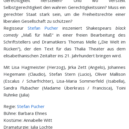
Gerechtigkeit herstellen? Und wo verstellt
Selbstgerechtigkeit den wahren Gerechtigkeitssinn? Muss ein
gerechter Staat stark sein, um die Freiheitsrechte einer
liberalen Gesellschaft zu schützen?
Regisseur
Stefan Pucher
inszeniert Shakespears
black
comedy
„Maß für Maß“ in einer freien Bearbeitung des
Schriftstellers und Dramatikers Thomas Melle („Die Welt im
Rücken“), der den Text für das Thalia Theater aus dem
elisabethanischen Zeitalter ins 21. Jahrhundert bringen wird.
Mit Lisa Hagmeister (Herzog), Jirka Zett (Angelo), Johannes
Hegemann (Claudio), Stefan Stern (Lucio), Oliver Mallison
(Escalus / Scharfrichter), Lisa-Maria Sommerfeld (Isabella),
Sandra Flubacher (Madame Überkrass / Francisca), Toini
Ruhnke (Julia)
Regie:
Stefan Pucher
Bühne: Barbara Ehnes
Kostüme: Annabelle Witt
Dramaturgie: Julia Lochte