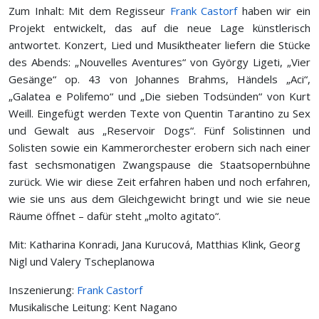
Zum Inhalt: Mit dem Regisseur
Frank Castorf
haben wir ein
Projekt entwickelt, das auf die neue Lage künstlerisch
antwortet. Konzert, Lied und Musiktheater liefern die Stücke
des Abends: „Nouvelles Aventures“ von György Ligeti, „Vier
Gesänge“ op. 43 von Johannes Brahms, Händels „Aci“,
„Galatea e Polifemo“ und „Die sieben Todsünden“ von Kurt
Weill. Eingefügt werden Texte von Quentin Tarantino zu Sex
und Gewalt aus „Reservoir Dogs“. Fünf Solistinnen und
Solisten sowie ein Kammerorchester erobern sich nach einer
fast sechsmonatigen Zwangspause die Staatsopernbühne
zurück. Wie wir diese Zeit erfahren haben und noch erfahren,
wie sie uns aus dem Gleichgewicht bringt und wie sie neue
Räume öffnet – dafür steht „molto agitato“.
Mit: Katharina Konradi, Jana Kurucová, Matthias Klink, Georg
Nigl und Valery Tscheplanowa
Inszenierung:
Frank Castorf
Musikalische Leitung: Kent Nagano