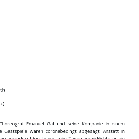
rth
tz)
 Choreograf Emanuel Gat und seine Kompanie in einem
te Gastspiele waren coronabedingt abgesagt. Anstatt in
ine verrückte Idee. In nur zehn Tagen verwirklichte er ein