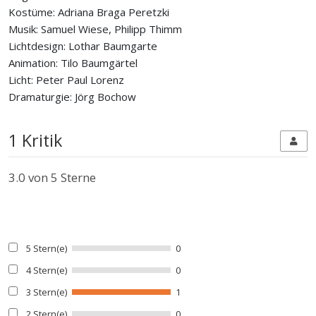
Kostüme: Adriana Braga Peretzki
Musik: Samuel Wiese, Philipp Thimm
Lichtdesign: Lothar Baumgarte
Animation: Tilo Baumgärtel
Licht: Peter Paul Lorenz
Dramaturgie: Jörg Bochow
1 Kritik
3.0
von 5 Sterne
5 Stern(e)
0
4 Stern(e)
0
3 Stern(e)
1
2 Stern(e)
0