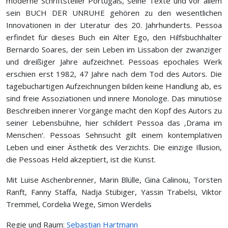
moderne Schriftsteller Portugals, seine Texte und vor allem
sein BUCH DER UNRUHE gehören zu den wesentlichen
Innovationen in der Literatur des 20. Jahrhunderts. Pessoa
erfindet für dieses Buch ein Alter Ego, den Hilfsbuchhalter
Bernardo Soares, der sein Leben im Lissabon der zwanziger
und dreißiger Jahre aufzeichnet. Pessoas epochales Werk
erschien erst 1982, 47 Jahre nach dem Tod des Autors. Die
tagebuchartigen Aufzeichnungen bilden keine Handlung ab, es
sind freie Assoziationen und innere Monologe. Das minutiöse
Beschreiben innerer Vorgänge macht den Kopf des Autors zu
seiner Lebensbühne, hier schildert Pessoa das ‚Drama im
Menschen‘. Pessoas Sehnsucht gilt einem kontemplativen
Leben und einer Ästhetik des Verzichts. Die einzige Illusion,
die Pessoas Held akzeptiert, ist die Kunst.
Mit Luise Aschenbrenner, Marin Blülle, Gina Calinoiu, Torsten
Ranft, Fanny Staffa, Nadja Stübiger, Yassin Trabelsi, Viktor
Tremmel, Cordelia Wege, Simon Werdelis
Regie und Raum:
Sebastian Hartmann