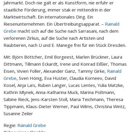
Jahrmarkt. Doch nie galt er als Kunstform, nie erfuhr er
staatliche Förderung, immer stak er mittendrin in der
Marktwirtschaft. Ein internationales Ding. Ein
Riesenunternehmen. Ein Übertreibungsapparat. –
Rainald
Grebe
macht sich auf die Suche nach Sarrasani, nach dem
verlorenen Zirkus, auf die Suche nach Artisten und
Raubtieren, nach U und E. Manege frei für ein Stück Dresden.
Mit: Björn Böttcher, Emil Borgeest, Marlen Brückner, Laura
Dittmann, Tillmann Eckardt, Irene und Konrad Eißler, Thomas
Eisen, Vivien Foller, Alexander Ganz, Tammy Girke,
Rainald
Grebe
, Sven Hönig, Eva Hüster, Claudia Korneev, David
Kosel, Anja Laïs, Ruben Langer, Lucas Lentes, Yulia Matzke,
Kathrin Mlynek, Anna-Katharina Muck, Marina Poltmann,
Sabine Rieck, Jens-Karsten Stoll, Maria Teichmann, Theresa
Tippmann, Klaus-Dieter Werner, Paul Wilms, Christina Wintz,
Susanne Zeiler
Regie:
Rainald Grebe