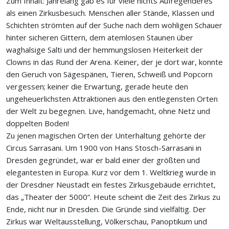
Zum Inhalt: Jahrelang gab es für viele nichts Aufregenderes
als einen Zirkusbesuch. Menschen aller Stände, Klassen und
Schichten strömten auf der Suche nach dem wohligen Schauer
hinter sicheren Gittern, dem atemlosen Staunen über
waghalsige Salti und der hemmungslosen Heiterkeit der
Clowns in das Rund der Arena. Keiner, der je dort war, konnte
den Geruch von Sägespänen, Tieren, Schweiß und Popcorn
vergessen; keiner die Erwartung, gerade heute den
ungeheuerlichsten Attraktionen aus den entlegensten Orten
der Welt zu begegnen. Live, handgemacht, ohne Netz und
doppelten Boden!
Zu jenen magischen Orten der Unterhaltung gehörte der
Circus Sarrasani. Um 1900 von Hans Stosch-Sarrasani in
Dresden gegründet, war er bald einer der größten und
elegantesten in Europa. Kurz vor dem 1. Weltkrieg wurde in
der Dresdner Neustadt ein festes Zirkusgebäude errichtet,
das „Theater der 5000“. Heute scheint die Zeit des Zirkus zu
Ende, nicht nur in Dresden. Die Gründe sind vielfältig. Der
Zirkus war Weltausstellung, Völkerschau, Panoptikum und