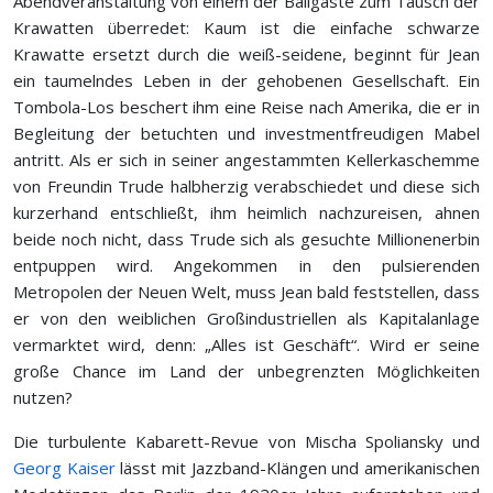
Abendveranstaltung von einem der Ballgäste zum Tausch der
Krawatten überredet: Kaum ist die einfache schwarze
Krawatte ersetzt durch die weiß-seidene, beginnt für Jean
ein taumelndes Leben in der gehobenen Gesellschaft. Ein
Tombola-Los beschert ihm eine Reise nach Amerika, die er in
Begleitung der betuchten und investmentfreudigen Mabel
antritt. Als er sich in seiner angestammten Kellerkaschemme
von Freundin Trude halbherzig verabschiedet und diese sich
kurzerhand entschließt, ihm heimlich nachzureisen, ahnen
beide noch nicht, dass Trude sich als gesuchte Millionenerbin
entpuppen wird. Angekommen in den pulsierenden
Metropolen der Neuen Welt, muss Jean bald feststellen, dass
er von den weiblichen Großindustriellen als Kapitalanlage
vermarktet wird, denn: „Alles ist Geschäft“. Wird er seine
große Chance im Land der unbegrenzten Möglichkeiten
nutzen?
Die turbulente Kabarett-Revue von Mischa Spoliansky und
Georg Kaiser
lässt mit Jazzband-Klängen und amerikanischen