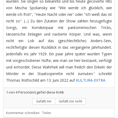
wurden. Sie singen so bekannte und bis heute gecoverte Hits
von Mischa Spoliansky wie "Wie werde ich glücklich, wie
werde ich froh", "Heute Nacht oder nie" oder "Ich weiß das ist
nicht so". (...) Zu den Zutaten der Show zählen hinzugefügte
Songs, ein Komikerpaar mit pantomimischen Tricks,
tänzerische Einlagen und nackerte Körper. Und was, wenn
nicht ein Lob auf das (geschlechtliche) Anders-Sein,
rechtfertigte diesen Rückblick in das vergangene Jahrhundert.
Jedenfalls ins Jahr 1929. Ein paar Jahre später wurden Typen
mit vorgeschobener Hüfte, wie man sie hier bestaunt, verfolgt
und ermordet. Diese Wahrheit will man freilich den Enkeln der
Mörder in der Staatsoperette nicht zumuten.'' schreibt
Thomas Rothschild am 13. Juni 2022 auf
KULTURA-EXTRA
1
von
4
Person(en) gefiel diese Kritik
Gefällt mir
Gefällt mir nicht
Kommentar schreiben
Teilen