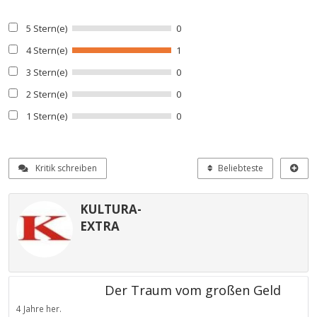
5 Stern(e)
0
4 Stern(e)
1
3 Stern(e)
0
2 Stern(e)
0
1 Stern(e)
0
Kritik schreiben
Beliebteste
KULTURA-
EXTRA
Der Traum vom großen Geld
4 Jahre her.