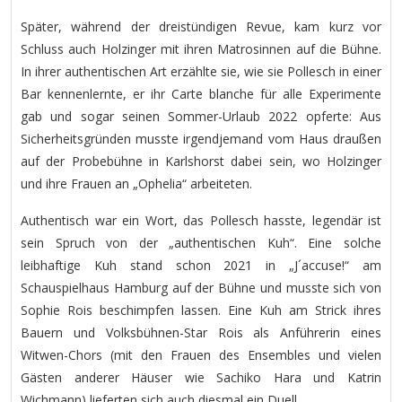
Später, während der dreistündigen Revue, kam kurz vor
Schluss auch Holzinger mit ihren Matrosinnen auf die Bühne.
In ihrer authentischen Art erzählte sie, wie sie Pollesch in einer
Bar kennenlernte, er ihr Carte blanche für alle Experimente
gab und sogar seinen Sommer-Urlaub 2022 opferte: Aus
Sicherheitsgründen musste irgendjemand vom Haus draußen
auf der Probebühne in Karlshorst dabei sein, wo Holzinger
und ihre Frauen an „Ophelia“ arbeiteten.
Authentisch war ein Wort, das Pollesch hasste, legendär ist
sein Spruch von der „authentischen Kuh“. Eine solche
leibhaftige Kuh stand schon 2021 in „J´accuse!“ am
Schauspielhaus Hamburg auf der Bühne und musste sich von
Sophie Rois beschimpfen lassen. Eine Kuh am Strick ihres
Bauern und Volksbühnen-Star Rois als Anführerin eines
Witwen-Chors (mit den Frauen des Ensembles und vielen
Gästen anderer Häuser wie Sachiko Hara und Katrin
Wichmann) lieferten sich auch diesmal ein Duell.