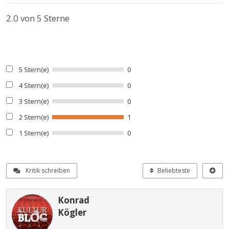
2.0
von 5 Sterne
5 Stern(e)
0
4 Stern(e)
0
3 Stern(e)
0
2 Stern(e)
1
1 Stern(e)
0
Kritik schreiben
Beliebteste
Konrad
Kögler