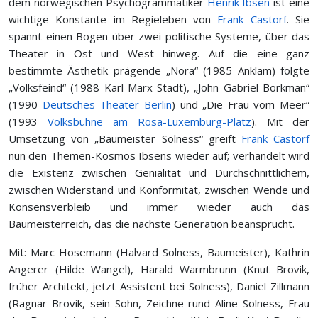
dem norwegischen Psychogrammatiker
Henrik Ibsen
ist eine
wichtige Konstante im Regieleben von
Frank Castorf
. Sie
spannt einen Bogen über zwei politische Systeme, über das
Theater in Ost und West hinweg. Auf die eine ganz
bestimmte Ästhetik prägende „Nora“ (1985 Anklam) folgte
„Volksfeind“ (1988 Karl-Marx-Stadt), „John Gabriel Borkman“
(1990
Deutsches Theater Berlin
) und „Die Frau vom Meer“
(1993
Volksbühne am Rosa-Luxemburg-Platz
). Mit der
Umsetzung von „Baumeister Solness“ greift
Frank Castorf
nun den Themen-Kosmos Ibsens wieder auf; verhandelt wird
die Existenz zwischen Genialität und Durchschnittlichem,
zwischen Widerstand und Konformität, zwischen Wende und
Konsensverbleib und immer wieder auch das
Baumeisterreich, das die nächste Generation beansprucht.
Mit: Marc Hosemann (Halvard Solness, Baumeister), Kathrin
Angerer (Hilde Wangel), Harald Warmbrunn (Knut Brovik,
früher Architekt, jetzt Assistent bei Solness), Daniel Zillmann
(Ragnar Brovik, sein Sohn, Zeichne rund Aline Solness, Frau