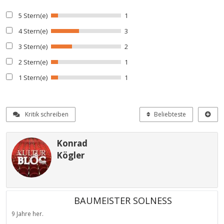
5 Stern(e)
1
4 Stern(e)
3
3 Stern(e)
2
2 Stern(e)
1
1 Stern(e)
1
Kritik schreiben
Beliebteste
Konrad
Kögler
BAUMEISTER SOLNESS
9 Jahre her.