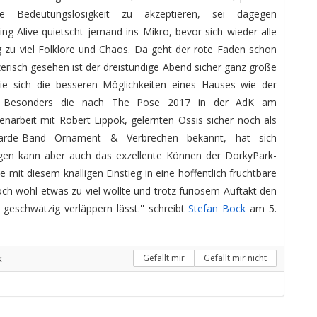
 Bedeutungslosigkeit zu akzeptieren, sei dagegen
ing Alive quietscht jemand ins Mikro, bevor sich wieder alle
zu viel Folklore und Chaos. Da geht der rote Faden schon
erisch gesehen ist der dreistündige Abend sicher ganz große
e sich die besseren Möglichkeiten eines Hauses wie der
n. Besonders die nach The Pose 2017 in der AdK am
rbeit mit Robert Lippok, gelernten Ossis sicher noch als
arde-Band Ornament & Verbrechen bekannt, hat sich
ugen kann aber auch das exzellente Können der DorkyPark-
mit diesem knalligen Einstieg in eine hoffentlich fruchtbare
ch wohl etwas zu viel wollte und trotz furiosem Auftakt den
eschwätzig verläppern lässt.'' schreibt
Stefan Bock
am 5.
k
Gefällt mir
Gefällt mir nicht