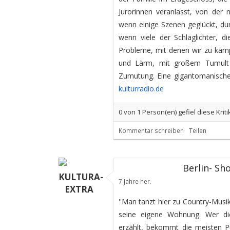
Jurorinnen veranlasst, von der 
wenn einige Szenen geglückt, dur
wenn viele der Schlaglichter, d
Probleme, mit denen wir zu kämpfe
und Lärm, mit großem Tumult g
Zumutung. Eine gigantomanische 
kulturradio.de
0
von
1
Person(en) gefiel diese Kriti
Kommentar schreiben
Teilen
Berlin- Sh
KULTURA-
7 Jahre her.
EXTRA
''Man tanzt hier zu Country-Musi
seine eigene Wohnung. Wer die
erzählt, bekommt die meisten P