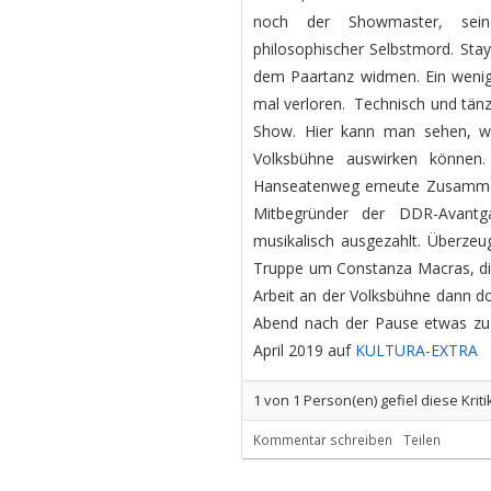
noch der Showmaster, seine
philosophischer Selbstmord. Stay
dem Paartanz widmen. Ein wenig 
mal verloren. Technisch und tänz
Show. Hier kann man sehen, wi
Volksbühne auswirken könne
Hanseatenweg erneute Zusammena
Mitbegründer der DDR-Avantg
musikalisch ausgezahlt. Überze
Truppe um Constanza Macras, die 
Arbeit an der Volksbühne dann do
Abend nach der Pause etwas zu g
April 2019 auf
KULTURA-EXTRA
1
von
1
Person(en) gefiel diese Kriti
Kommentar schreiben
Teilen