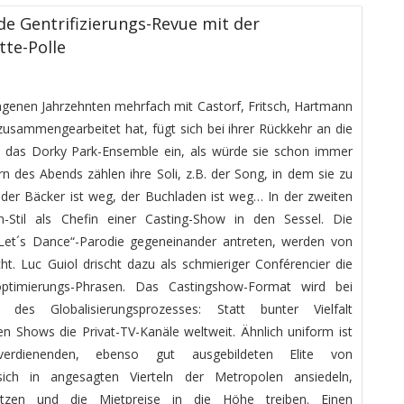
e Gentrifizierungs-Revue mit der
te-Polle
angenen Jahrzehnten mehrfach mit Castorf, Fritsch, Hartmann
usammengearbeitet hat, fügt sich bei ihrer Rückkehr an die
in das Dorky Park-Ensemble ein, als würde sie schon immer
n des Abends zählen ihre Soli, z.B. der Song, in dem sie zu
 der Bäcker ist weg, der Buchladen ist weg… In der zweiten
n-Stil als Chefin einer Casting-Show in den Sessel. Die
Let´s Dance“-Parodie gegeneinander antreten, werden von
ht. Luc Guiol drischt dazu als schmieriger Conférencier die
optimierungs-Phrasen. Das Castingshow-Format wird bei
des Globalisierungsprozesses: Statt bunter Vielfalt
 Shows die Privat-TV-Kanäle weltweit. Ähnlich uniform ist
erdienenden, ebenso gut ausgebildeten Elite von
 sich in angesagten Vierteln der Metropolen ansiedeln,
utzen und die Mietpreise in die Höhe treiben. Einen