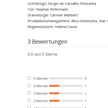
Lichtdesign: Sergio de Carvalho Pessanha
Ton: Stephan Wöhrmann
Dramaturgie: Carmen Mehnert
Produktionsmanagement: Alisa Golomzina, Xiao 
Regieassistenz: Helena Casas
3 Bewertungen
3.0
von 5 Sterne
5 Stern(e)
0
4 Stern(e)
1
3 Stern(e)
1
2 Stern(e)
1