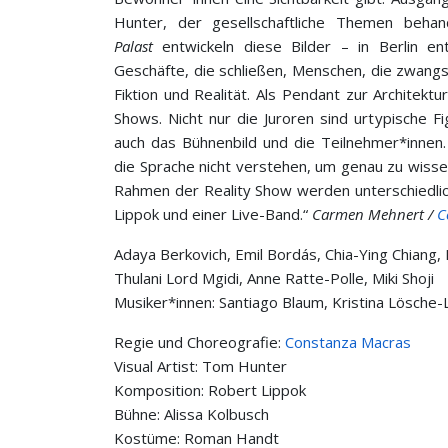
Hunter, der gesellschaftliche Themen behan
Palast
entwickeln diese Bilder – in Berlin en
Geschäfte, die schließen, Menschen, die zwan
Fiktion und Realität. Als Pendant zur Architekt
Shows. Nicht nur die Juroren sind urtypische 
auch das Bühnenbild und die Teilnehmer*innen.
die Sprache nicht verstehen, um genau zu wisse
Rahmen der Reality Show werden unterschiedli
Lippok und einer Live-Band.“
Carmen Mehnert /
C
Adaya Berkovich, Emil Bordás, Chia-Ying Chiang, 
Thulani Lord Mgidi, Anne Ratte-Polle, Miki Shoji
Musiker*innen: Santiago Blaum, Kristina Lösche
Regie und Choreografie:
Constanza Macras
Visual Artist: Tom Hunter
Komposition: Robert Lippok
Bühne: Alissa Kolbusch
Kostüme: Roman Handt