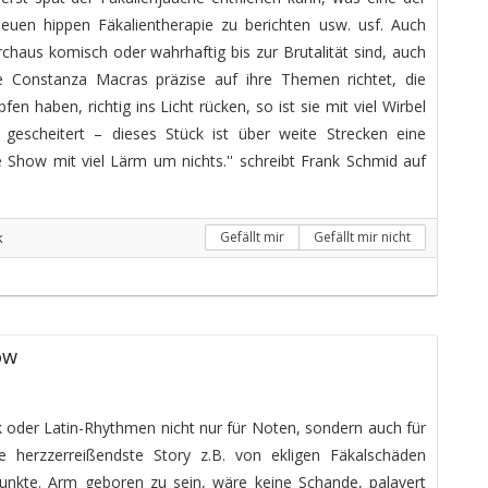
neuen hippen Fäkalientherapie zu berichten usw. usf. Auch
chaus komisch oder wahrhaftig bis zur Brutalität sind, auch
ie Constanza Macras präzise auf ihre Themen richtet, die
n haben, richtig ins Licht rücken, so ist sie mit viel Wirbel
escheitert – dieses Stück ist über weite Strecken eine
Show mit viel Lärm um nichts.'' schreibt Frank Schmid auf
k
Gefällt mir
Gefällt mir nicht
ow
k oder Latin-Rhythmen nicht nur für Noten, sondern auch für
 herzzerreißendste Story z.B. von ekligen Fäkalschäden
unkte. Arm geboren zu sein, wäre keine Schande, palavert