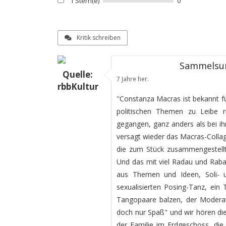
1 Stern(e)
0
Kritik schreiben
Sammelsur
Quelle:
7 Jahre her.
rbbKultur
''Constanza Macras ist bekannt fü
politischen Themen zu Leibe r
gegangen, ganz anders als bei ihr
versagt wieder das Macras-Collag
die zum Stück zusammengestellt 
Und das mit viel Radau und Raba
aus Themen und Ideen, Soli-
sexualisierten Posing-Tanz, ein
Tangopaare balzen, der Moderat
doch nur Spaß" und wir hören di
der Familie im Erdgeschoss, die 