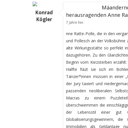
Mäandernd
Konrad
herausragenden Anne Rat
Kögler
7 Jahre her.
nne Ratte-Polle, die in den verg
und Pollesch an der Volksbühne z
alte Wirkungsstätte so perfekt 
dazugehören. Zu den Glanzlichter
Beginn vom Kiezsterben erzählt:
Hälfte fläzt sie sich im Bohle
Tänzer*innen müssen in einer „
der Jury taxiert und niedergemac
passenden neoliberalen Selbst
Macras zu einem Puzzleteil 
überschwemmen die einschlägigen
der Lebensstil einer gut v
Globalisierungsgewinnern, die
Immobilien als Geldanlage n