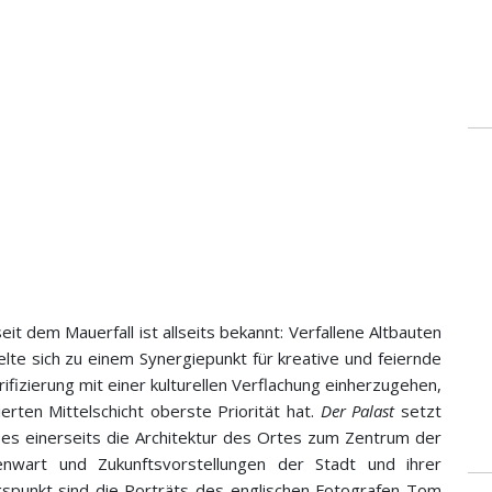
n
it dem Mauerfall ist allseits bekannt: Verfallene Altbauten
lte sich zu einem Synergiepunkt für kreative und feiernde
fizierung mit einer kulturellen Verflachung einherzugehen,
erten Mittelschicht oberste Priorität hat.
Der Palast
setzt
 es einerseits die Architektur des Ortes zum Zentrum der
enwart und Zukunftsvorstellungen der Stadt und ihrer
gspunkt sind die Porträts des englischen Fotografen Tom