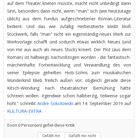
auf dem Theater kneten müsste, macht nicht unbedingt dann
Sinn, besonders dann nicht, wenn "man" sich (wie heutzutage
üblich) aus dem Fundus aufgeschriebener Roman-Literatur
bedient. Und das wie zufällig Herbeizitierte bleibt bloß
Stückwerk, falls "man" nicht ein eigenständig-neues Werk zur
Werkvorlage schafft und sodurch etwas wirklich Neues (und
von mir aus auch als neues Stück) kreiert. Der Plot (aus dem
Roman) ist halbwegs nachvollzogen worden - die fantastisch-
märchenhafte Fortentwicklung und Verwandlung des von
seiner Epilepsie geheilten Hiob-Sohns zum musikalischen
Wunderkind blieb freilich außen vor; obgleich gerade diese
Kitsch-Wendung nach theatralischer Bemühung hätte
schreien wollen. Irgendwie schon halbherzig, teilweise sogar
hohl.'' schreibt
Andre Sokolowski
am 14. September 2019 auf
KULTURA-EXTRA
0
von
0
Person(en) gefiel diese Kritik
Gefällt mir
Gefällt mir nicht