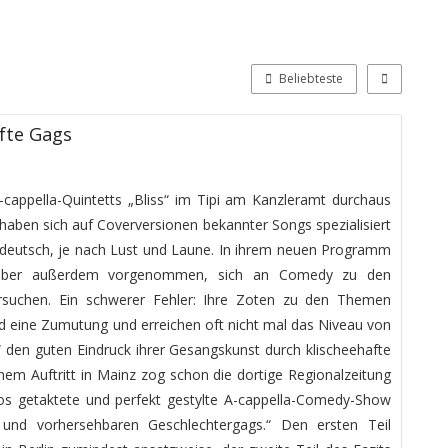
Beliebteste
fte Gags
 A-cappella-Quintetts „Bliss“ im Tipi am Kanzleramt durchaus
haben sich auf Coverversionen bekannter Songs spezialisiert
deutsch, je nach Lust und Laune. In ihrem neuen Programm
 aber außerdem vorgenommen, sich an Comedy zu den
ersuchen. Ein schwerer Fehler: Ihre Zoten zu den Themen
ind eine Zumutung und erreichen oft nicht mal das Niveau von
“ den guten Eindruck ihrer Gesangskunst durch klischeehafte
em Auftritt in Mainz zog schon die dortige Regionalzeitung
rios getaktete und perfekt gestylte A-cappella-Comedy-Show
 und vorhersehbaren Geschlechtergags.“ Den ersten Teil