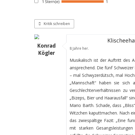
1 Stern(e)
1
Kritik schreiben
Klischeeha
Konrad
8 Jahre her.
Kögler
Musikalisch ist der Auftritt des
ansprechend. Die fünf Schweizer 
– mal Schwyzerdütsch, mal Hoch
„Mannschaft“ haben sie sich
Geschlechterverhältnissen zu v
„Bizeps, Bier und Haarausfall“ s
Mario Barth. Schade, dass „Bliss
Witzchen kaputtmachen. Nach ein
das zwiespältige Fazit: „Eine fu
mit starken Gesangsleistungen