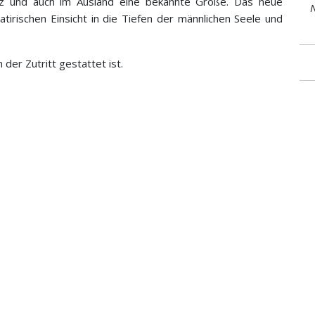
eiz und auch im Ausland eine bekannte Größe. Das neue
N
tirischen Einsicht in die Tiefen der männlichen Seele und
 der Zutritt gestattet ist.