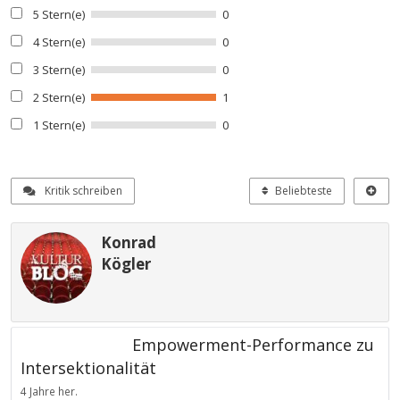
5 Stern(e)
0
4 Stern(e)
0
3 Stern(e)
0
2 Stern(e)
1
1 Stern(e)
0
Kritik schreiben
Beliebteste
Konrad
Kögler
Empowerment-Performance zu
Intersektionalität
4 Jahre her.