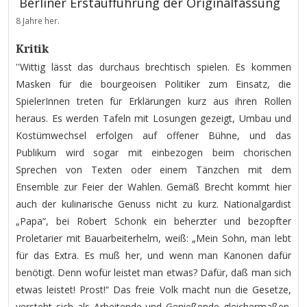
Berliner Erstaufführung der Originalfassung
8 Jahre her.
Kritik
''Wittig lässt das durchaus brechtisch spielen. Es kommen
Masken für die bourgeoisen Politiker zum Einsatz, die
SpielerInnen treten für Erklärungen kurz aus ihren Rollen
heraus. Es werden Tafeln mit Losungen gezeigt, Umbau und
Kostümwechsel erfolgen auf offener Bühne, und das
Publikum wird sogar mit einbezogen beim chorischen
Sprechen von Texten oder einem Tänzchen mit dem
Ensemble zur Feier der Wahlen. Gemäß Brecht kommt hier
auch der kulinarische Genuss nicht zu kurz. Nationalgardist
„Papa“, bei Robert Schonk ein beherzter und bezopfter
Proletarier mit Bauarbeiterhelm, weiß: „Mein Sohn, man lebt
für das Extra. Es muß her, und wenn man Kanonen dafür
benötigt. Denn wofür leistet man etwas? Dafür, daß man sich
etwas leistet! Prost!“ Das freie Volk macht nun die Gesetze,
versteht sich als Arbeitende und Genießende gleichermaßen.