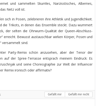
ernet und sammelten Skurriles, Narzisstisches, Albernes,
as Netz voll ist.
 sich in Posen, zelebrieren ihre Athletik und Jugendlichkeit.
nd die Trikots, in denen das Ensemble steckt. Dazu wummert
k, der selten die Ohrwurm-Qualität der Queen-Abschluss-
r“ erreicht. Bewusst austauschbar wirken Körper, Posen und
k“ versammelt sind.
-bunter Party-Remix schön anzusehen, aber der Tenor der
en auf der Spree-Terrasse entsprach meinem Eindruck: Es
truschnjak und seine Choreographie zur Welt der Influencer
er Remix ironisch oder affirmativ?
k
Gefällt mir
Gefällt mir nicht