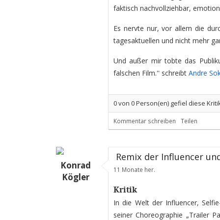
faktisch nachvollziehbar, emotion
Es nervte nur, vor allem die du
tagesaktuellen und nicht mehr gan
Und außer mir tobte das Publik
falschen Film.'' schreibt
Andre So
0
von
0
Person(en) gefiel diese Kriti
Kommentar schreiben
Teilen
Remix der Influencer und
Konrad
11 Monate her.
Kögler
Kritik
In die Welt der Influencer, Selfi
seiner Choreographie „Trailer P