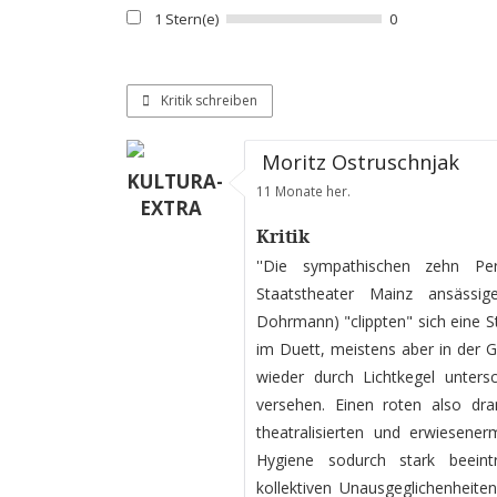
1 Stern(e)
0
Kritik schreiben
Moritz Ostruschnjak
KULTURA-
11 Monate her.
EXTRA
Kritik
''Die sympathischen zehn P
Staatstheater Mainz ansässi
Dohrmann) "clippten" sich eine St
im Duett, meistens aber in der 
wieder durch Lichtkegel untersc
versehen. Einen roten also dr
theatralisierten und erwiesener
Hygiene sodurch stark beeint
kollektiven Unausgeglichenheit