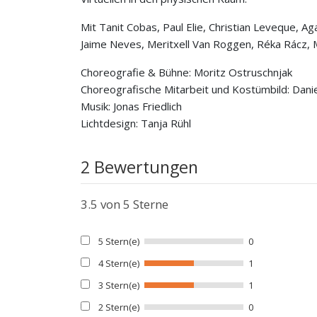
Mit Tanit Cobas, Paul Elie, Christian Leveque, A
Jaime Neves, Meritxell Van Roggen, Réka Rácz, 
Choreografie & Bühne: Moritz Ostruschnjak
Choreografische Mitarbeit und Kostümbild: Danie
Musik: Jonas Friedlich
Lichtdesign: Tanja Rühl
2 Bewertungen
3.5
von 5 Sterne
5 Stern(e)
0
4 Stern(e)
1
3 Stern(e)
1
2 Stern(e)
0