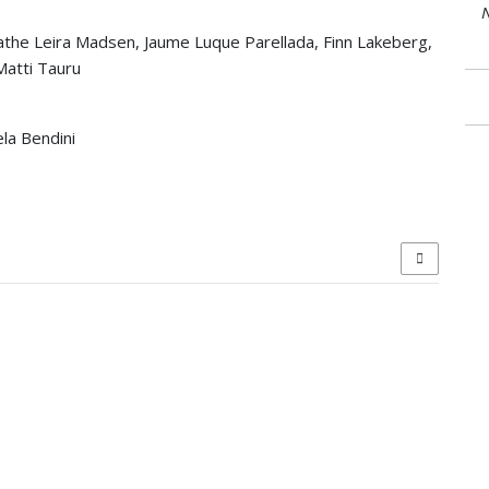
N
gathe Leira Madsen, Jaume Luque Parellada, Finn Lakeberg,
Matti Tauru
la Bendini