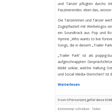
und Tänzer pflügten durchs Int
Faszinierendes: eben das, wovon d
Die Tänzerinnen und Tänzer werfen
Zugepflastert mit Werbelogos si
ein Soundtrack aus Pop und Roc
Hymne „Who wants to live foreve
Songs, die in diesem „Trailer Par
„Trailer Park“ ist als poppig
aufgeschnappten Gesprächsfetz
bleibt unklar, welche Haltung Os
und Social Media-Sternchen? Ist d
Weiterlesen
0
von
0
Person(en) gefiel diese Kriti
Kommentar schreiben
Teilen