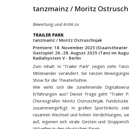
tanzmainz / Moritz Ostruschn
Bewertung und Kritik zu
TRAILER PARK
tanzmainz / Moritz Ostruschnjak
Premiere: 18. November 2023 (Staatstheater
Gastspiel: 26.-28. August 2025 (
Tanz im Augu
Radialsystem V - Berlin
Zum Inhalt: In “Trailer Park” zeigen zehn Tän
Miteinander verändert. Sie tanzen Bewegung
Show für die Theaterbühne.
Wie wirkt sich die zunehmende Digitalisier
Erfahrungen aus? Dieser Frage geht “Trailer 
Choreografen Moritz Ostruschnjak. Fundstücke
zusammengefügt. In grellen Sporttrikots zel
rasanten Wechsel und hohen Verdichtungen, sie
auf, eigenen sich virale Gesten und Gruppenc
Virtuellen in den physischen Raum.