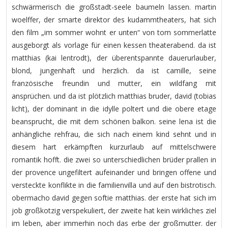
schwärmerisch die großstadt-seele baumeln lassen. martin
woelffer, der smarte direktor des kudammtheaters, hat sich
den film „im sommer wohnt er unten“ von tom sommerlatte
ausgeborgt als vorlage für einen kessen theaterabend. da ist
matthias (kai lentrodt), der überentspannte dauerurlauber,
blond, jungenhaft und herzlich. da ist camille, seine
französische freundin und mutter, ein wildfang mit
ansprüchen. und da ist plötzlich matthias bruder, david (tobias
licht), der dominant in die idylle poltert und die obere etage
beansprucht, die mit dem schönen balkon. seine lena ist die
anhängliche rehfrau, die sich nach einem kind sehnt und in
diesem hart erkämpften kurzurlaub auf mittelschwere
romantik hofft. die zwei so unterschiedlichen brüder prallen in
der provence ungefiltert aufeinander und bringen offene und
versteckte konflikte in die familienvilla und auf den bistrotisch.
obermacho david gegen softie matthias. der erste hat sich im
job großkotzig verspekuliert, der zweite hat kein wirkliches ziel
im leben, aber immerhin noch das erbe der großmutter. der