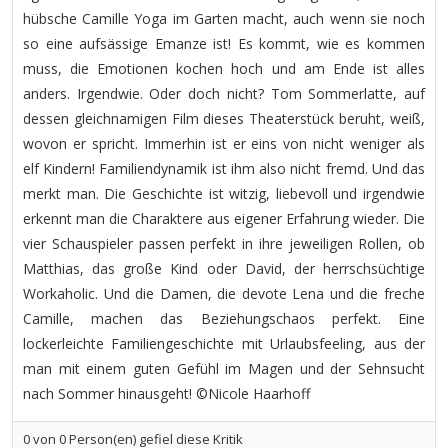
hübsche Camille Yoga im Garten macht, auch wenn sie noch
so eine aufsässige Emanze ist! Es kommt, wie es kommen
muss, die Emotionen kochen hoch und am Ende ist alles
anders. Irgendwie. Oder doch nicht? Tom Sommerlatte, auf
dessen gleichnamigen Film dieses Theaterstück beruht, weiß,
wovon er spricht. Immerhin ist er eins von nicht weniger als
elf Kindern! Familiendynamik ist ihm also nicht fremd. Und das
merkt man. Die Geschichte ist witzig, liebevoll und irgendwie
erkennt man die Charaktere aus eigener Erfahrung wieder. Die
vier Schauspieler passen perfekt in ihre jeweiligen Rollen, ob
Matthias, das große Kind oder David, der herrschsüchtige
Workaholic. Und die Damen, die devote Lena und die freche
Camille, machen das Beziehungschaos perfekt. Eine
lockerleichte Familiengeschichte mit Urlaubsfeeling, aus der
man mit einem guten Gefühl im Magen und der Sehnsucht
nach Sommer hinausgeht! ©Nicole Haarhoff
0
von
0
Person(en) gefiel diese Kritik