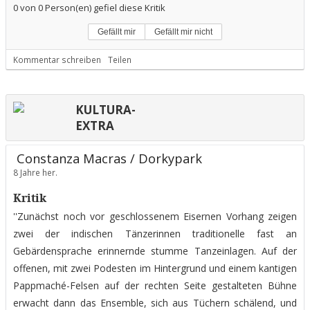
0
von
0
Person(en) gefiel diese Kritik
Gefällt mir
Gefällt mir nicht
Kommentar schreiben
Teilen
KULTURA-
EXTRA
Constanza Macras / Dorkypark
8 Jahre her.
Kritik
''Zunächst noch vor geschlossenem Eisernen Vorhang zeigen
zwei der indischen Tänzerinnen traditionelle fast an
Gebärdensprache erinnernde stumme Tanzeinlagen. Auf der
offenen, mit zwei Podesten im Hintergrund und einem kantigen
Pappmaché-Felsen auf der rechten Seite gestalteten Bühne
erwacht dann das Ensemble, sich aus Tüchern schälend, und