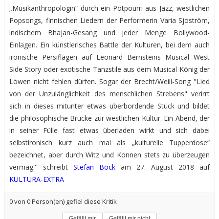
„Musikanthropologin“ durch ein Potpourri aus Jazz, westlichen
Popsongs, finnischen Liedern der Performerin Varia Sjöström,
indischem Bhajan-Gesang und jeder Menge Bollywood-
Einlagen. Ein künstlerisches Battle der Kulturen, bei dem auch
ironische Persiflagen auf Leonard Bernsteins Musical West
Side Story oder exotische Tanzstile aus dem Musical König der
Löwen nicht fehlen dürfen. Sogar der Brecht/Weill-Song "Lied
von der Unzulänglichkeit des menschlichen Strebens" verirrt
sich in dieses mitunter etwas überbordende Stück und bildet
die philosophische Brücke zur westlichen Kultur. Ein Abend, der
in seiner Fülle fast etwas überladen wirkt und sich dabei
selbstironisch kurz auch mal als „kulturelle Tupperdose“
bezeichnet, aber durch Witz und Können stets zu überzeugen
vermag.'' schreibt
Stefan Bock
am 27. August 2018 auf
KULTURA-EXTRA
0
von
0
Person(en) gefiel diese Kritik
Gefällt mir
Gefällt mir nicht