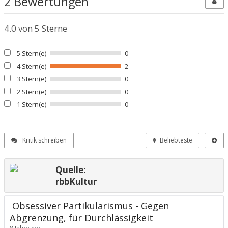
2 Bewertungen
4.0
von 5 Sterne
5 Stern(e)
0
4 Stern(e)
2
3 Stern(e)
0
2 Stern(e)
0
1 Stern(e)
0
Kritik schreiben
Beliebteste
Quelle:
rbbKultur
Obsessiver Partikularismus - Gegen
Abgrenzung, für Durchlässigkeit
8 Jahre her.