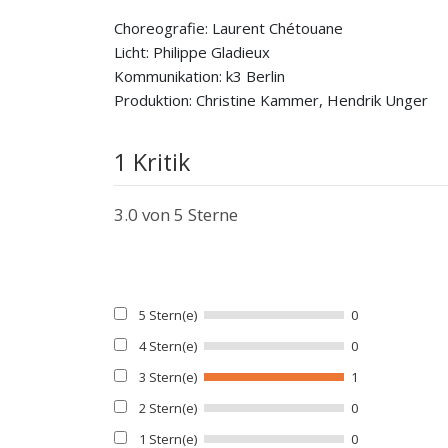
Choreografie: Laurent Chétouane
Licht: Philippe Gladieux
Kommunikation: k3 Berlin
Produktion: Christine Kammer, Hendrik Unger
1 Kritik
3.0
von 5 Sterne
5 Stern(e)
0
4 Stern(e)
0
3 Stern(e)
1
2 Stern(e)
0
1 Stern(e)
0