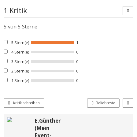
1 Kritik
5
von 5 Sterne
5 Stern(e)
1
4 Stern(e)
0
3 Stern(e)
0
2 Stern(e)
0
1 Stern(e)
0
Kritik schreiben
Beliebteste
E.Günther
(Mein
Event-