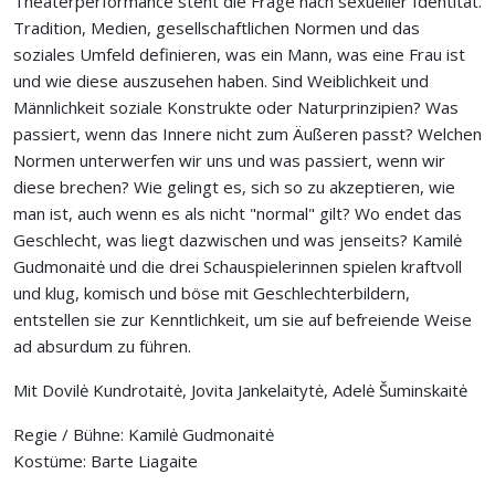
Theaterperformance steht die Frage nach sexueller Identität.
Tradition, Medien, gesellschaftlichen Normen und das
soziales Umfeld definieren, was ein Mann, was eine Frau ist
und wie diese auszusehen haben. Sind Weiblichkeit und
Männlichkeit soziale Konstrukte oder Naturprinzipien? Was
passiert, wenn das Innere nicht zum Äußeren passt? Welchen
Normen unterwerfen wir uns und was passiert, wenn wir
diese brechen? Wie gelingt es, sich so zu akzeptieren, wie
man ist, auch wenn es als nicht "normal" gilt? Wo endet das
Geschlecht, was liegt dazwischen und was jenseits? Kamilė
Gudmonaitė und die drei Schauspielerinnen spielen kraftvoll
und klug, komisch und böse mit Geschlechterbildern,
entstellen sie zur Kenntlichkeit, um sie auf befreiende Weise
ad absurdum zu führen.
Mit
Dovilė Kundrotaitė
,
Jovita Jankelaitytė
,
Adelė Šuminskaitė
Regie / Bühne: Kamilė Gudmonaitė
Kostüme: Barte Liagaite