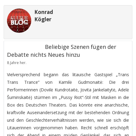
Konrad
Kögler
Beliebige Szenen fügen der
Debatte nichts Neues hinzu
8 Jahre her.
Vielversprechend begann das litauische Gastspiel „Trans
Trans Trance“ von Kamilė Gudmonaitė: Die drei
Performerinnen (Dovilė Kundrotaitė, Jovita Jankelaitytė, Adelė
Šuminskaitė) stürmen im „Pussy Riot“-Stil mit Masken in die
Box des Deutschen Theaters. Das könnte eine anarchische,
kraftvolle Auseinandersetzung mit der bestehenden Ordnung
und den Geschlechterverhältnissen werden, wie sie sich die
Litauerinnen vorgenommen haben. Recht schnell erschöpft
sich der Abend in einem müden Geplänkel, das sich an