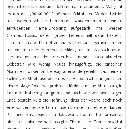
bekannten Klischees und Rollenmustern abarbeitet. Mal geht
es um das „90-60-90“-Schönheits-Diktat der Modeindustrie,
mal werden all die berühmten Markennamen in einem
ermüdenden Name-Dropping aufgezählt, mal werden
Glamour-Tussis, deren ganzer Lebensinhalt darin besteht,
sich in schicke Klamotten zu werfen und gemeinsam zu
trinken, in einer Nummer karikiert, die in slapstick-haftes
Herumsauen mit der Zuckerdose mündet. Den aktuellen
Debatten wird wenig Neues hinzugefügt, die einzelnen
Nummern wirken zu beliebig aneinandergereiht. Nach einem
kollektiven Striptease des Trios im Halbdunkel springen sie zu
einem Klage-Solo, wie groß die Hürden für eine Abtreibung in
ihrem katholisch geprägten Land nach wie vor sind. Gegen
Ende besteht kurz die Hoffnung, dass der Abend doch noch
eine konzentriertere Form finden könnte. In mehreren kurzen
Passagen kristallisiert sich das zwar schon im Titel präsente,
aber bis dahin vernachlässigte Thema der Transsexualität
heraus. Eine Spielerin schildert ihre schmerzhaften