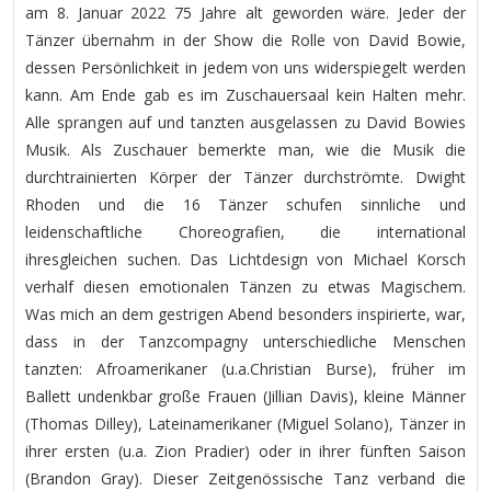
am 8. Januar 2022 75 Jahre alt geworden wäre. Jeder der
Tänzer übernahm in der Show die Rolle von David Bowie,
dessen Persönlichkeit in jedem von uns widerspiegelt werden
kann. Am Ende gab es im Zuschauersaal kein Halten mehr.
Alle sprangen auf und tanzten ausgelassen zu David Bowies
Musik. Als Zuschauer bemerkte man, wie die Musik die
durchtrainierten Körper der Tänzer durchströmte. Dwight
Rhoden und die 16 Tänzer schufen sinnliche und
leidenschaftliche Choreografien, die international
ihresgleichen suchen. Das Lichtdesign von Michael Korsch
verhalf diesen emotionalen Tänzen zu etwas Magischem.
Was mich an dem gestrigen Abend besonders inspirierte, war,
dass in der Tanzcompagny unterschiedliche Menschen
tanzten: Afroamerikaner (u.a.Christian Burse), früher im
Ballett undenkbar große Frauen (Jillian Davis), kleine Männer
(Thomas Dilley), Lateinamerikaner (Miguel Solano), Tänzer in
ihrer ersten (u.a. Zion Pradier) oder in ihrer fünften Saison
(Brandon Gray). Dieser Zeitgenössische Tanz verband die