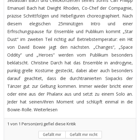
Sebastian Bach und Cellokonzerten seines Sohns Carl Philipp
Emanuel Bach hat Dwight Rhoden, Co-Chef der Compagnie,
präzise Schrittfolgen und Hebefiguren choreographiert. Nach
diesem elegischen 25minütigen Intro und einer
Erfrischungspause für Ensemble und Publikum kommt „Star
Dust“ im zweiten Teil richtig auf Betriebstemperatur: ein Hit
von David Bowie jagt den nächsten. „Changes“, „Space
Oddity“ und „Heroes“ werden vom Publikum besonders
beklatscht. Christine Darch hat das Ensemble in androgyne,
punkig-grelle Kostüme gesteckt, dabei aber auch besonders
darauf geachtet, dass die durchtrainierten Sixpacks der
Tänzer gut zur Geltung kommen. Immer wieder bricht einer
oder eine aus der Phalanx aus und setzt zu einem Solo an.
Jeder hat seinen/ihren Moment und schlüpft einmal in die
Bowie-Rolle. Weiterlesen
1
von
1
Person(en) gefiel diese Kritik
Gefällt mir
Gefällt mir nicht