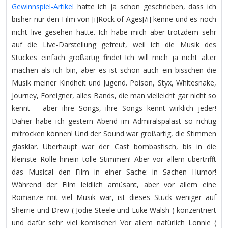
Gewinnspiel-Artikel
hatte ich ja schon geschrieben, dass ich
bisher nur den Film von [i]Rock of Ages[/i] kenne und es noch
nicht live gesehen hatte. Ich habe mich aber trotzdem sehr
auf die Live-Darstellung gefreut, weil ich die Musik des
Stückes einfach großartig finde! Ich will mich ja nicht älter
machen als ich bin, aber es ist schon auch ein bisschen die
Musik meiner Kindheit und Jugend. Poison, Styx, Whitesnake,
Journey, Foreigner, alles Bands, die man vielleicht gar nicht so
kennt – aber ihre Songs, ihre Songs kennt wirklich jeder!
Daher habe ich gestern Abend im Admiralspalast so richtig
mitrocken können! Und der Sound war großartig, die Stimmen
glasklar. Überhaupt war der Cast bombastisch, bis in die
kleinste Rolle hinein tolle Stimmen! Aber vor allem übertrifft
das Musical den Film in einer Sache: in Sachen Humor!
Während der Film leidlich amüsant, aber vor allem eine
Romanze mit viel Musik war, ist dieses Stück weniger auf
Sherrie und Drew ( Jodie Steele und Luke Walsh ) konzentriert
und dafür sehr viel komischer! Vor allem natürlich Lonnie (