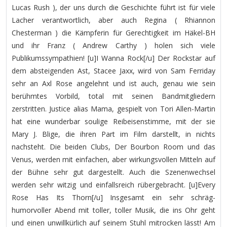
Lucas Rush ), der uns durch die Geschichte führt ist für viele
Lacher verantwortlich, aber auch Regina ( Rhiannon
Chesterman ) die Kämpferin für Gerechtigkeit im Häkel-BH
und ihr Franz ( Andrew Carthy ) holen sich viele
Publikumssympathien! [u]I Wanna Rock[/u] Der Rockstar auf
dem absteigenden Ast, Stacee Jaxx, wird von Sam Ferriday
sehr an Axl Rose angelehnt und ist auch, genau wie sein
berühmtes Vorbild, total mit seinen Bandmitgliedern
zerstritten. Justice alias Mama, gespielt von Tori Allen-Martin
hat eine wunderbar soulige Reibeisenstimme, mit der sie
Mary J. Blige, die ihren Part im Film darstellt, in nichts
nachsteht. Die beiden Clubs, Der Bourbon Room und das
Venus, werden mit einfachen, aber wirkungsvollen Mitteln auf
der Bühne sehr gut dargestellt. Auch die Szenenwechsel
werden sehr witzig und einfallsreich rübergebracht. [u]Every
Rose Has Its Thorn[/u] Insgesamt ein sehr schräg-
humorvoller Abend mit toller, toller Musik, die ins Ohr geht
und einen unwillkürlich auf seinem Stuhl mitrocken lässt! Am