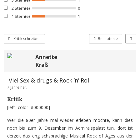
3 Stern(e)
1
2 Stern(e)
0
1 Stern(e)
1
Kritik schreiben
Beliebteste
Annette
Kraß
Viel Sex & drugs & Rock ’n’ Roll
7 Jahre her.
Kritik
[left][color=#000000]
Wer die 80er Jahre mal wieder erleben möchte, kann dies
noch bis zum 9. Dezember im Admiralspalast tun, dort ist
derzeit das englischsprachige Musical Rock of Ages aus der