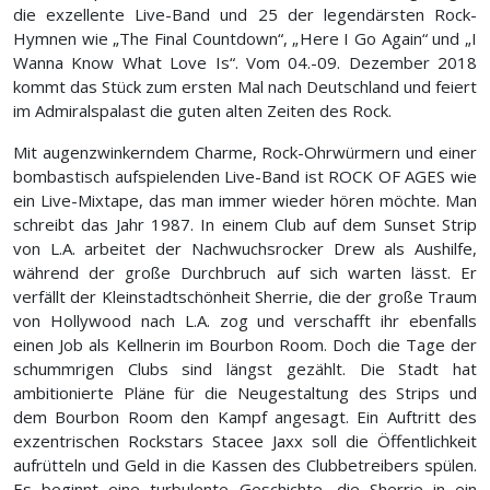
die exzellente Live-Band und 25 der legendärsten Rock-
Hymnen wie „The Final Countdown“, „Here I Go Again“ und „I
Wanna Know What Love Is“. Vom 04.-09. Dezember 2018
kommt das Stück zum ersten Mal nach Deutschland und feiert
im Admiralspalast die guten alten Zeiten des Rock.
Mit augenzwinkerndem Charme, Rock-Ohrwürmern und einer
bombastisch aufspielenden Live-Band ist ROCK OF AGES wie
ein Live-Mixtape, das man immer wieder hören möchte. Man
schreibt das Jahr 1987. In einem Club auf dem Sunset Strip
von L.A. arbeitet der Nachwuchsrocker Drew als Aushilfe,
während der große Durchbruch auf sich warten lässt. Er
verfällt der Kleinstadtschönheit Sherrie, die der große Traum
von Hollywood nach L.A. zog und verschafft ihr ebenfalls
einen Job als Kellnerin im Bourbon Room. Doch die Tage der
schummrigen Clubs sind längst gezählt. Die Stadt hat
ambitionierte Pläne für die Neugestaltung des Strips und
dem Bourbon Room den Kampf angesagt. Ein Auftritt des
exzentrischen Rockstars Stacee Jaxx soll die Öffentlichkeit
aufrütteln und Geld in die Kassen des Clubbetreibers spülen.
Es beginnt eine turbulente Geschichte, die Sherrie in ein