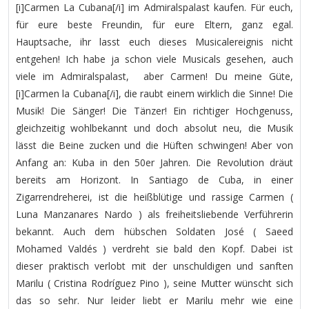
[i]Carmen La Cubana[/i] im Admiralspalast kaufen. Für euch,
für eure beste Freundin, für eure Eltern, ganz egal.
Hauptsache, ihr lasst euch dieses Musicalereignis nicht
entgehen! Ich habe ja schon viele Musicals gesehen, auch
viele im Admiralspalast, aber Carmen! Du meine Güte,
[i]Carmen la Cubana[/i], die raubt einem wirklich die Sinne! Die
Musik! Die Sänger! Die Tänzer! Ein richtiger Hochgenuss,
gleichzeitig wohlbekannt und doch absolut neu, die Musik
lässt die Beine zucken und die Hüften schwingen! Aber von
Anfang an: Kuba in den 50er Jahren. Die Revolution dräut
bereits am Horizont. In Santiago de Cuba, in einer
Zigarrendreherei, ist die heißblütige und rassige Carmen (
Luna Manzanares Nardo ) als freiheitsliebende Verführerin
bekannt. Auch dem hübschen Soldaten José ( Saeed
Mohamed Valdés ) verdreht sie bald den Kopf. Dabei ist
dieser praktisch verlobt mit der unschuldigen und sanften
Marilu ( Cristina Rodríguez Pino ), seine Mutter wünscht sich
das so sehr. Nur leider liebt er Marilu mehr wie eine