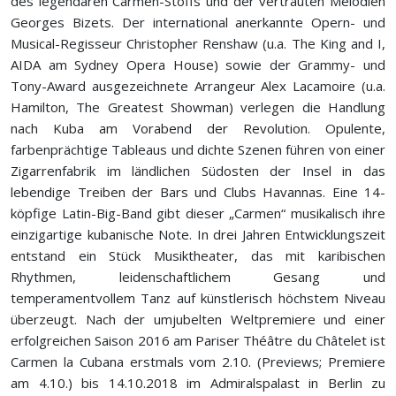
des legendären Carmen-Stoffs und der vertrauten Melodien
Georges Bizets. Der international anerkannte Opern- und
Musical-Regisseur Christopher Renshaw (u.a. The King and I,
AIDA am Sydney Opera House) sowie der Grammy- und
Tony-Award ausgezeichnete Arrangeur Alex Lacamoire (u.a.
Hamilton, The Greatest Showman) verlegen die Handlung
nach Kuba am Vorabend der Revolution. Opulente,
farbenprächtige Tableaus und dichte Szenen führen von einer
Zigarrenfabrik im ländlichen Südosten der Insel in das
lebendige Treiben der Bars und Clubs Havannas. Eine 14-
köpfige Latin-Big-Band gibt dieser „Carmen“ musikalisch ihre
einzigartige kubanische Note. In drei Jahren Entwicklungszeit
entstand ein Stück Musiktheater, das mit karibischen
Rhythmen, leidenschaftlichem Gesang und
temperamentvollem Tanz auf künstlerisch höchstem Niveau
überzeugt. Nach der umjubelten Weltpremiere und einer
erfolgreichen Saison 2016 am Pariser Théâtre du Châtelet ist
Carmen la Cubana erstmals vom 2.10. (Previews; Premiere
am 4.10.) bis 14.10.2018 im Admiralspalast in Berlin zu