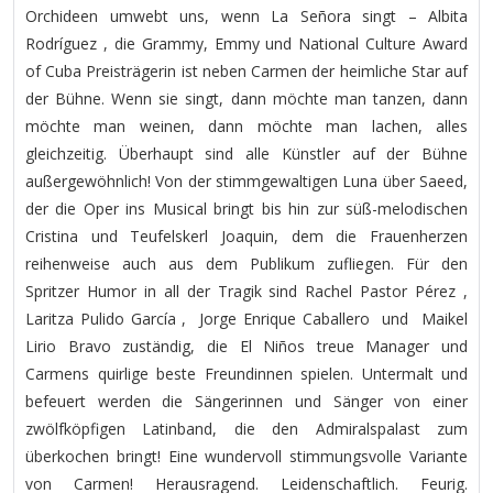
Orchideen umwebt uns, wenn La Señora singt – Albita
Rodríguez , die Grammy, Emmy und National Culture Award
of Cuba Preisträgerin ist neben Carmen der heimliche Star auf
der Bühne. Wenn sie singt, dann möchte man tanzen, dann
möchte man weinen, dann möchte man lachen, alles
gleichzeitig. Überhaupt sind alle Künstler auf der Bühne
außergewöhnlich! Von der stimmgewaltigen Luna über Saeed,
der die Oper ins Musical bringt bis hin zur süß-melodischen
Cristina und Teufelskerl Joaquin, dem die Frauenherzen
reihenweise auch aus dem Publikum zufliegen. Für den
Spritzer Humor in all der Tragik sind Rachel Pastor Pérez ,
Laritza Pulido García , Jorge Enrique Caballero und Maikel
Lirio Bravo zuständig, die El Niños treue Manager und
Carmens quirlige beste Freundinnen spielen. Untermalt und
befeuert werden die Sängerinnen und Sänger von einer
zwölfköpfigen Latinband, die den Admiralspalast zum
überkochen bringt! Eine wundervoll stimmungsvolle Variante
von Carmen! Herausragend. Leidenschaftlich. Feurig.