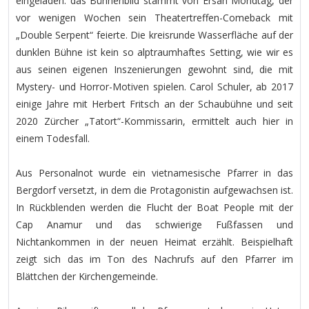
eingeladen: das Bühnenbild stammt von Ersan Mondtag, der
vor wenigen Wochen sein Theatertreffen-Comeback mit
„Double Serpent“ feierte. Die kreisrunde Wasserfläche auf der
dunklen Bühne ist kein so alptraumhaftes Setting, wie wir es
aus seinen eigenen Inszenierungen gewohnt sind, die mit
Mystery- und Horror-Motiven spielen. Carol Schuler, ab 2017
einige Jahre mit Herbert Fritsch an der Schaubühne und seit
2020 Zürcher „Tatort“-Kommissarin, ermittelt auch hier in
einem Todesfall.
Aus Personalnot wurde ein vietnamesische Pfarrer in das
Bergdorf versetzt, in dem die Protagonistin aufgewachsen ist.
In Rückblenden werden die Flucht der Boat People mit der
Cap Anamur und das schwierige Fußfassen und
Nichtankommen in der neuen Heimat erzählt. Beispielhaft
zeigt sich das im Ton des Nachrufs auf den Pfarrer im
Blättchen der Kirchengemeinde.